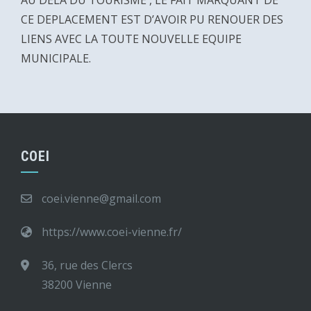
AU DELA DU TOURISME , LE FAIT MARQUANT DE
CE DEPLACEMENT EST D’AVOIR PU RENOUER DES
LIENS AVEC LA TOUTE NOUVELLE EQUIPE
MUNICIPALE.
COEI
coei.vienne@gmail.com
https://www.coei-vienne.fr/
36, rue des Clercs
38200 Vienne