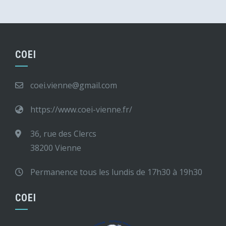
COEI
coei.vienne@gmail.com
https://www.coei-vienne.fr/
36, rue des Clercs
38200 Vienne
Permanence tous les lundis de 17h30 à 19h30
COEI