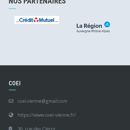
NOS PARTENAIRES
COEI
coei.vienne@gmail.com
https://www.coei-vienne.fr/
36, rue des Clercs