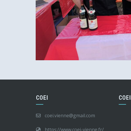
COEI
COE
coei.vienne@gmail.com
https://www.coei-vienne.fr/