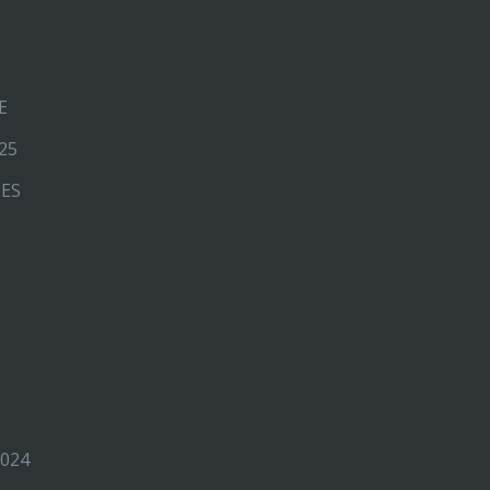
E
25
NES
024