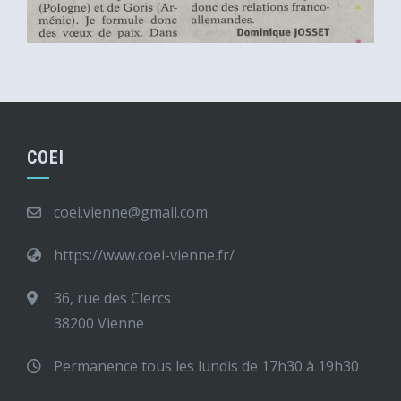
COEI
coei.vienne@gmail.com
https://www.coei-vienne.fr/
36, rue des Clercs
38200 Vienne
Permanence tous les lundis de 17h30 à 19h30