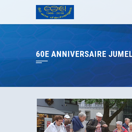
Skip
to
content
60E ANNIVERSAIRE JUME