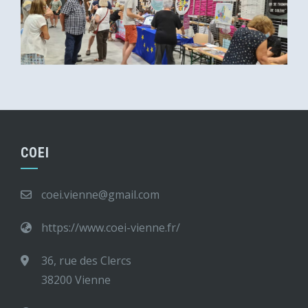
COEI
coei.vienne@gmail.com
https://www.coei-vienne.fr/
36, rue des Clercs
38200 Vienne